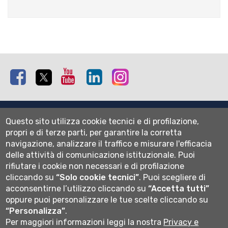
Facebook
Twitter
Youtube
Linkedin
Instagram
Mappa del sito
Questo sito utilizza cookie tecnici e di profilazione,
Normativa cookie
propri e di terze parti, per garantire la corretta
Informativa privacy
navigazione, analizzare il traffico e misurare l'efficacia
Cookie settings
delle attività di comunicazione istituzionale.
Puoi
rifiutare i cookie non necessari e di profilazione
Wi-fi
cliccando su
“Solo cookie tecnici”
.
Puoi scegliere di
Webmail
acconsentirne l’utilizzo cliccando su
“Accetta tutti”
oppure puoi personalizzare le tue scelte cliccando su
“Personalizza”
.
Per maggiori informazioni leggi la nostra
Privacy e
Università degli studi di Bergamo