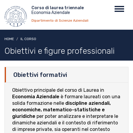
Salta
Menu
Corso di laurea triennale
Toggl
al
Economia Aziendale
top
navig
contenuto
Dipartimento di Scienze Aziendali
principale
HOME
IL CORSO
Obiettivi e figure professionali
Obiettivi formativi
Obiettivo principale del corso di Laurea in
Economia Aziendale
è formare laureati con una
solida formazione nelle
discipline aziendali,
economiche, matematico-statistiche e
giuridiche
per poter analizzare e interpretare le
dinamiche aziendali e il contesto di riferimento
di imprese private, sia operanti nel contesto