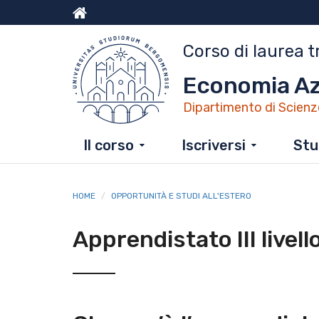
Salta
al
Menu
contenuto
Corso di laurea t
principale
top
Economia Az
Dipartimento di Scienz
Il corso
Iscriversi
Stu
HOME
OPPORTUNITÀ E STUDI ALL'ESTERO
Apprendistato III livell