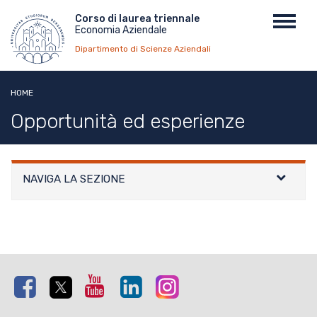
Salta
Menu
Corso di laurea triennale
Toggl
al
Economia Aziendale
top
navig
contenuto
Dipartimento di Scienze Aziendali
principale
HOME
Opportunità ed esperienze
NAVIGA LA SEZIONE
Facebook
Twitter
Youtube
Linkedin
Instagram