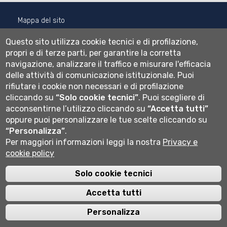
Mappa del sito
Normativa cookie
Questo sito utilizza cookie tecnici e di profilazione,
Informativa privacy
propri e di terze parti, per garantire la corretta
Cookie settings
navigazione, analizzare il traffico e misurare l'efficacia
delle attività di comunicazione istituzionale.
Puoi
Wi-fi
rifiutare i cookie non necessari e di profilazione
Webmail
cliccando su
“Solo cookie tecnici”
.
Puoi scegliere di
acconsentirne l’utilizzo cliccando su
“Accetta tutti”
oppure puoi personalizzare le tue scelte cliccando su
Università degli studi di Bergamo
“Personalizza”
.
via Salvecchio 19
Per maggiori informazioni leggi la nostra
Privacy e
24129 Bergamo
Cod. Fiscale 80004350163
cookie policy
P.IVA 01612800167
Centralino 035 2052111
Solo cookie tecnici
Accetta tutti
Personalizza